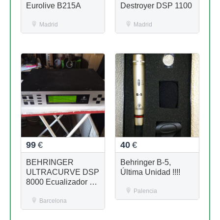
Eurolive B215A
Destroyer DSP 1100
Madrid
Madrid
99
€
40
€
BEHRINGER
Behringer B-5,
ULTRACURVE DSP
Última Unidad !!!!
8000 Ecualizador 31
Bandas
Palencia
Barcelona