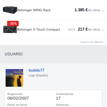
1.385 €
Behringer WING Rack
Ver oferta
→
-32%
217 €
Behringer X-Touch Compact
320 €
Ver oferta
→
Enlaces de afiliación
USUARIO
butelo77
Lugo (España)
Registrado
Comentarios
06/02/2007
17
Posts en foros
Anuncios