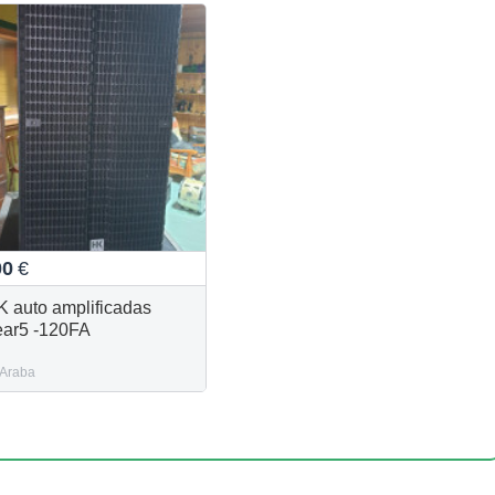
00
€
K auto amplificadas
ear5 -120FA
Araba