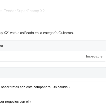
tarra Fender SuperChamp X2
X2" está clasificado en la categoría Guitarras.
or
Impecable
er hacer tratos con este compañero. Un saludo.»
cer negocios con el.»