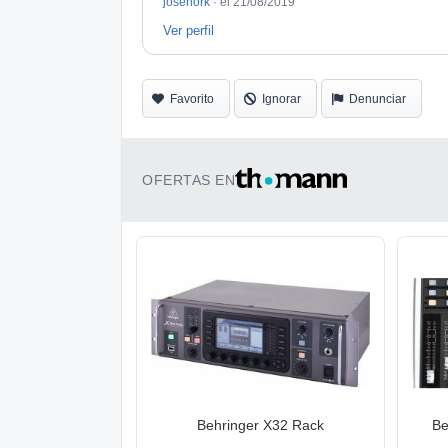
josehork
·
el 21/08/2019
Ver perfil
Favorito
Ignorar
Denunciar
OFERTAS EN
Behringer X32 Rack
Be