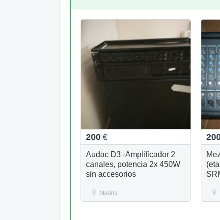
200
€
20
Audac D3 -Amplificador 2
Mez
canales, potencia 2x 450W
(et
sin accesorios
SR
Madrid