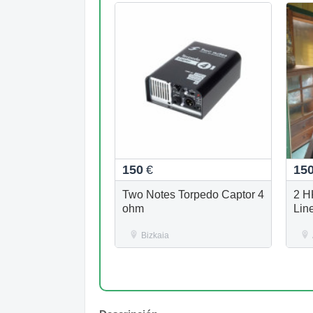
150
€
15
Two Notes Torpedo Captor 4
2 H
ohm
Lin
Bizkaia