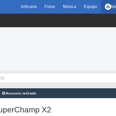
Artículos
Foros
Música
Equipo
Me
⊘
Anuncio retirado
SuperChamp X2