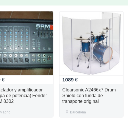
0
€
1089
€
clador y amplificador
Clearsonic A2466x7 Drum
apa de potencia) Fender
Shield con funda de
M 8302
transporte original
Madrid
Barcelona