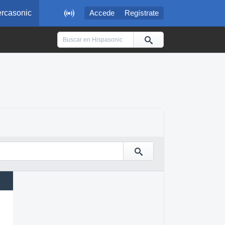

rcasonic
Accede
Regístrate