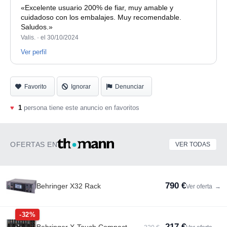
«Excelente usuario 200% de fiar, muy amable y
cuidadoso con los embalajes. Muy recomendable.
Saludos.»
Valis. ·
el 30/10/2024
Ver perfil
Favorito
Ignorar
Denunciar
♥
1
persona tiene este anuncio en favoritos
OFERTAS EN
VER TODAS
790 €
Behringer X32 Rack
Ver oferta
→
-32%
217 €
Behringer X-Touch Compact