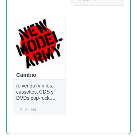
Cambio
(o vendo) vinilos,
cassettes, CDS y
DVDs pop-rock,
synth-pop, goth,...
Madrid