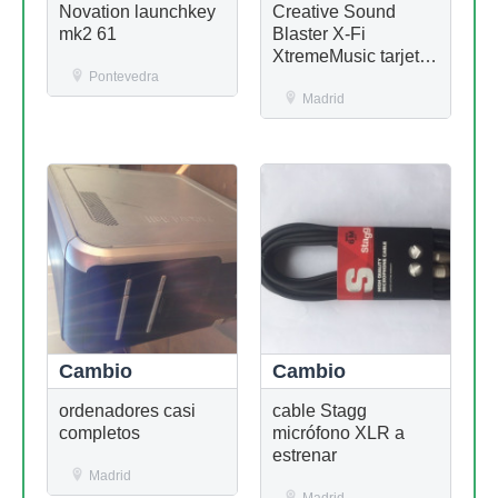
Novation launchkey
Creative Sound
mk2 61
Blaster X-Fi
XtremeMusic tarjeta
Pontevedra
SB0460
Madrid
Cambio
Cambio
ordenadores casi
cable Stagg
completos
micrófono XLR a
estrenar
Madrid
Madrid