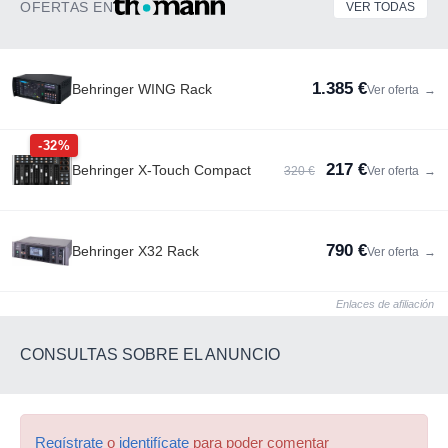
OFERTAS EN
VER TODAS
1.385 €
Behringer WING Rack
Ver oferta
→
-32%
217 €
Behringer X-Touch Compact
320 €
Ver oferta
→
790 €
Behringer X32 Rack
Ver oferta
→
Enlaces de afiliación
CONSULTAS SOBRE EL ANUNCIO
Regístrate
o
identifícate
para poder comentar