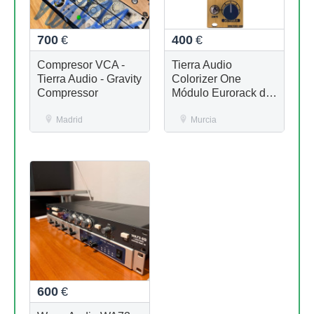
700
€
400
€
Compresor VCA -
Tierra Audio
Tierra Audio - Gravity
Colorizer One
Compressor
Módulo Eurorack de
distorsión analógica
Madrid
premium
Murcia
600
€