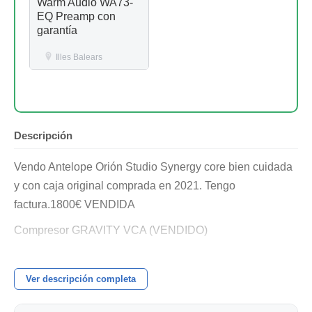
Warm Audio WA73-
EQ Preamp con
garantía
Illes Balears
Descripción
Vendo Antelope Orión Studio Synergy core bien cuidada
y con caja original comprada en 2021. Tengo
factura.1800€ VENDIDA
Compresor GRAVITY VCA (VENDIDO)
Tierra Audio Lava Preamp x2 (700e/u)
Ver descripción completa
Para cambios lo valoro en 800e cada uno. Me urge más
la venta, por eso el precio.