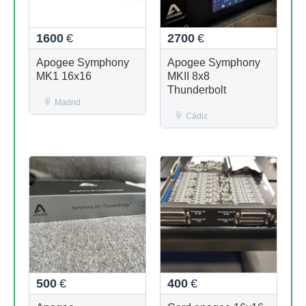
1600
€
2700
€
Apogee Symphony
Apogee Symphony
MK1 16x16
MKII 8x8
Thunderbolt
Madrid
Cádiz
500
€
400
€