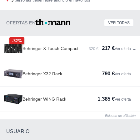
♥
9
personas tienen este anuncio en favoritos
OFERTAS EN
VER TODAS
-32%
217 €
Behringer X-Touch Compact
320 €
Ver oferta
→
790 €
Behringer X32 Rack
Ver oferta
→
1.385 €
Behringer WING Rack
Ver oferta
→
Enlaces de afiliación
USUARIO