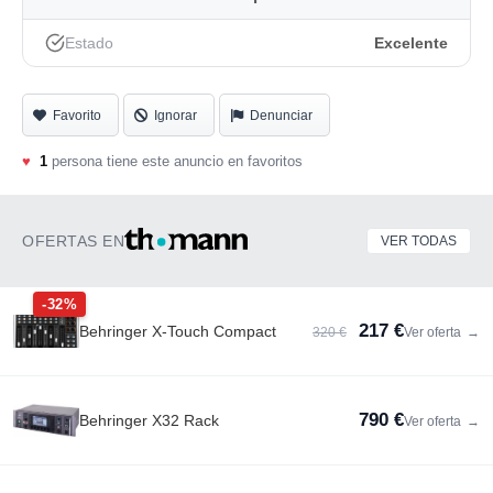
Estado
Excelente
Favorito
Ignorar
Denunciar
♥
1
persona tiene este anuncio en favoritos
OFERTAS EN
VER TODAS
-32%
217 €
Behringer X-Touch Compact
320 €
Ver oferta
→
790 €
Behringer X32 Rack
Ver oferta
→