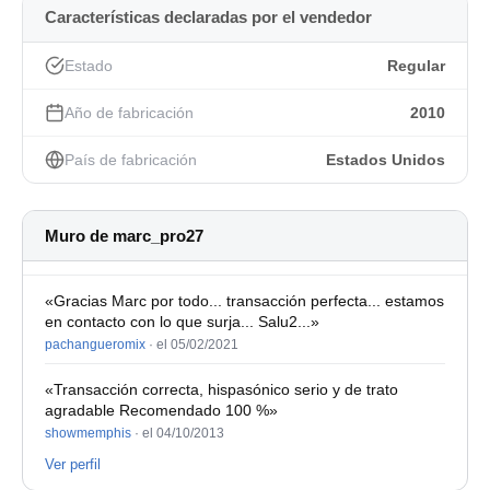
- Formateado a macOS High Sierra
Características declaradas por el vendedor
Conectores:
Estado
Regular
- HDMI (soporta monitor hasta 2K)
Año de fabricación
2010
- Thunderbolt
País de fabricación
Estados Unidos
- Firewire 800
- 4 USB 2.0
Muro de marc_pro27
- ethernet gigabit
- lector SD
«Gracias Marc por todo... transacción perfecta... estamos
en contacto con lo que surja... Salu2...»
- disquetera Superdrive
pachangueromix
·
el 05/02/2021
- wifi + bluetooth
«Transacción correcta, hispasónico serio y de trato
agradable Recomendado 100 %»
Algunas marcas de uso en la parte inferior pero esta bien
showmemphis
·
el 04/10/2013
cuidado. El ventilador funciona al maximo de velocidad
Ver perfil
pero no afecta para nada a su funcionamiento. Se