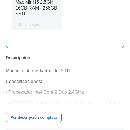
Mac Mini i5 2,5GH
16GB RAM - 256GB
SSD
Pontevedra
Descripción
Mac mini de mediados del 2010.
Especificaciones:
- Procesador Intel Core 2 Duo 2,4GHz
- 4GB RAM (memorias nuevas de hace poco, de fabrica
venia con 2gb)
Ver descripción completa
- tarjeta grafica Nvidia 256MB