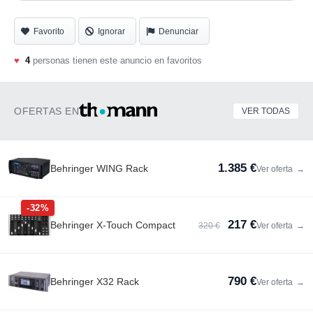
entrega con cable de corriente. Envio 24h certificado
Favorito
Ignorar
Denunciar
♥
4
personas tienen este anuncio en favoritos
OFERTAS EN
VER TODAS
1.385 €
Behringer WING Rack
Ver oferta
→
-32%
217 €
Behringer X-Touch Compact
320 €
Ver oferta
→
790 €
Behringer X32 Rack
Ver oferta
→