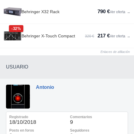
790 €
Behringer X32 Rack
Ver oferta
→
-32%
217 €
Behringer X-Touch Compact
320 €
Ver oferta
→
Enlaces de afiliación
USUARIO
Antonio
Registrado
Comentarios
18/10/2018
9
Posts en foros
Seguidores