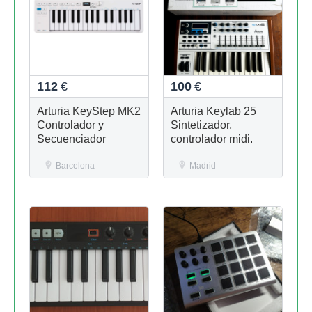
112
€
100
€
Arturia KeyStep MK2
Arturia Keylab 25
Controlador y
Sintetizador,
Secuenciador
controlador midi.
Barcelona
Madrid