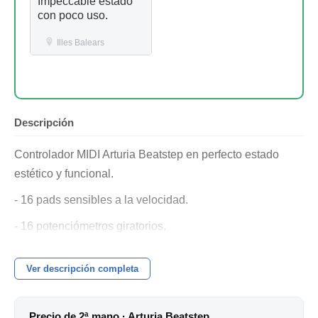
Impeccable estado
con poco uso.
Illes Balears
Descripción
Controlador MIDI Arturia Beatstep en perfecto estado
estético y funcional.
- 16 pads sensibles a la velocidad.
- 16 potenciómetros giratorios.
- Botones de transporte.
Ver descripción completa
- Conexión USB, cable incluido
- Caja original.
Precio de 2ª mano · Arturia Beatstep