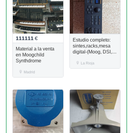
111111
€
Estudio completo:
sintes,racks,mesa
Material a la venta
digital-(Moog, DSI,
en Moogchild
Nord, Korg, Roland)
Synthdrome
La Rioja
Madrid