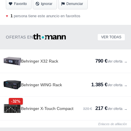
Favorito
Ignorar
Denunciar
♥
1
persona tiene este anuncio en favoritos
OFERTAS EN
VER TODAS
790 €
Behringer X32 Rack
Ver oferta
→
1.385 €
Behringer WING Rack
Ver oferta
→
-32%
217 €
Behringer X-Touch Compact
320 €
Ver oferta
→
Enlaces de afiliación