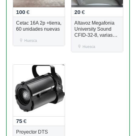
100
€
20
€
Cetac 16A 2p +tierra,
Altavoz Megafonia
60 unidades nuevas
University Sound
CFID-32-8, varias
Huesca
unidades nuevas
disponibles
Huesca
75
€
Proyector DTS