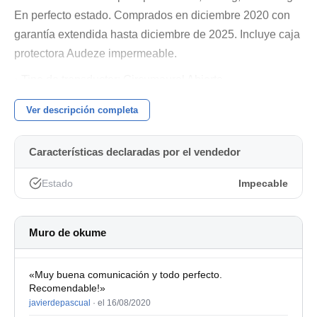
En perfecto estado. Comprados en diciembre 2020 con
garantía extendida hasta diciembre de 2025. Incluye caja
protectora Audeze impermeable.
• Tipo de transductor: Circumaural Abierto
• Estructura del imán: Planomagnético
Ver descripción completa
• Respuesta en frecuencia: 5Hz-20 KHz (extensible en
altas frecuencias hasta 50 KHz)
Características declaradas por el vendedor
• Eficiencia 1mW: 95 dB
Estado
Impecable
• Impedancia: 20 ohms
• Diafragma de 39,8 centímetros cuadrados de área
Muro de okume
• Imán de neodimio de alto grado
«Muy buena comunicación y todo perfecto.
• Potencia máxima: 15W (óptima 1-4W)
Recomendable!»
javierdepascual
·
el 16/08/2020
• Peso: 600 gramos