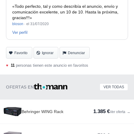
«Todo perfecto, tal y como describía el anuncio, envío y
Acabado: Aluminio Anonizado
comunicación excelente, un 10 de 10. Hasta la próxima,
gracias!!!»
Almohadillas y diadema: Piel de cordero negra
bloson
·
el 31/07/2020
Ver perfil
Favorito
Ignorar
Denunciar
♥
11
personas tienen este anuncio en favoritos
OFERTAS EN
VER TODAS
1.385 €
Behringer WING Rack
Ver oferta
→