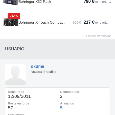
790 €
Behringer X32 Rack
Ver oferta
→
-32%
217 €
Behringer X-Touch Compact
320 €
Ver oferta
→
Enlaces de afiliación
USUARIO
okume
Navarra (España)
Registrado
Comentarios
12/09/2011
2
Posts en foros
Anuncios
57
5