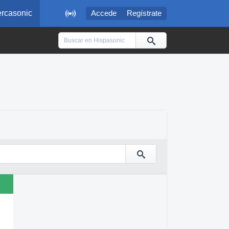

rcasonic
Accede
Regístrate