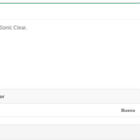
Sonic Clear.
Clear en bombo. Se entrega con parche frontal original P4
or
Bueno
idor del bombo. Justo en la cara que va contra el parche.