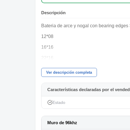
Descripción
Bateria de arce y nogal con bearing edges 
12*08
16*16
22*16
Incluye soprte para tom TH800
Ver descripción completa
Parches Remo Emperor Clear en toms y P3 
Coated con logo Mapex.
Características declaradas por el vended
Fundas nuevas.
Estado
Tiene una muesca en el aro del lado del bat
Marcas de uso habitual.
Muro de 96khz