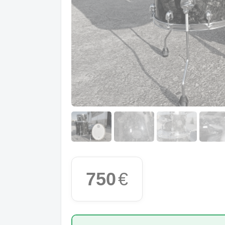
750
€