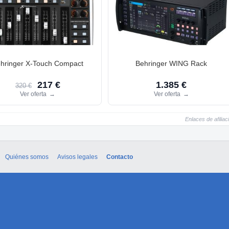
hringer X-Touch Compact
Behringer WING Rack
217 €
1.385 €
320 €
Ver oferta
→
Ver oferta
→
Enlaces de afiliac
Quiénes somos
Avisos legales
Contacto