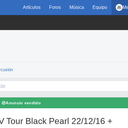
Artículos
Foros
Música
Equipo
Me
rcusión
⊘
Anuncio vendido
V Tour Black Pearl 22/12/16 +