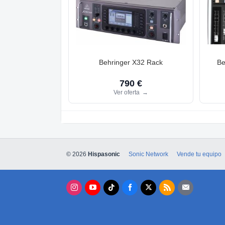
Behringer X32 Rack
Be
790 €
Ver oferta
→
© 2026
Hispasonic
Sonic Network
Vende tu equipo