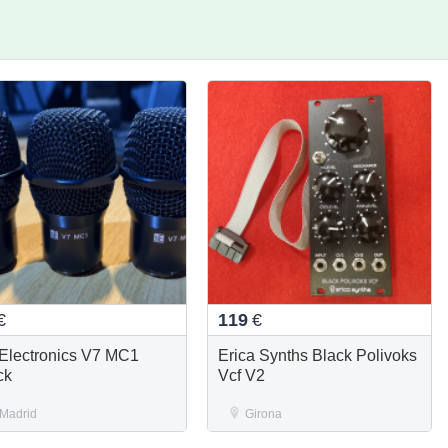
€
119
€
Electronics V7 MC1
Erica Synths Black Polivoks
ck
Vcf V2
Madrid
Girona