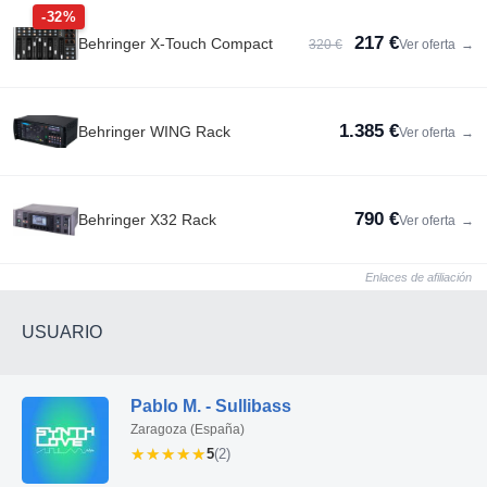
-32%
217 €
Behringer X-Touch Compact
320 €
Ver oferta
→
1.385 €
Behringer WING Rack
Ver oferta
→
790 €
Behringer X32 Rack
Ver oferta
→
Enlaces de afiliación
USUARIO
Pablo M. - Sullibass
Zaragoza (España)
★★★★★
★★★★★
5
(2)