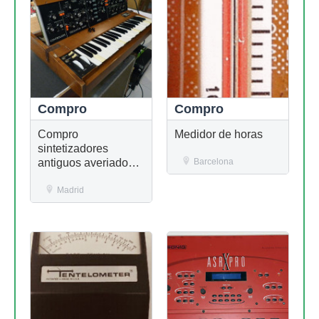
Compro
Compro
Compro
Medidor de horas
sintetizadores
antiguos averiados,
Barcelona
no importa el estado
Madrid