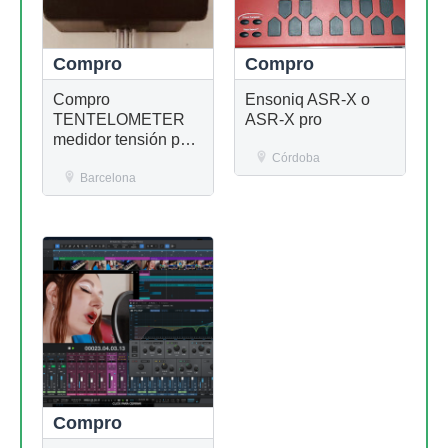
Compro
Compro
Compro
Ensoniq ASR-X o
TENTELOMETER
ASR-X pro
medidor tensión para
cinta analógica
Córdoba
Barcelona
Compro