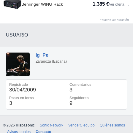
1.385 €
Behringer WING Rack
Ver oferta
→
Enlaces de afiliación
USUARIO
Ig_Pe
Zaragoza (España)
Registrado
Comentarios
30/04/2009
3
Posts en foros
Seguidores
3
9
© 2026
Hispasonic
Sonic Network
Vende tu equipo
Quiénes somos
Avisos legales
Contacto