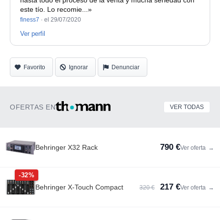
hasta todo el proceso de la venta y mucha seriedad con
este tío. Lo recomie...»
finess7
·
el 29/07/2020
Ver perfil
Favorito
Ignorar
Denunciar
OFERTAS EN
VER TODAS
790 €
Behringer X32 Rack
Ver oferta
→
-32%
217 €
Behringer X-Touch Compact
320 €
Ver oferta
→