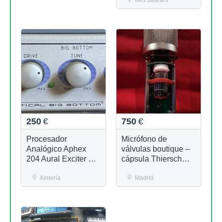
Illes Balears
250
€
750
€
Procesador
Micrófono de
Analógico Aphex
válvulas boutique –
204 Aural Exciter &
cápsula Thiersch
Big Bottom
STW7 Red Line +
Almería
Lundahl
Madrid