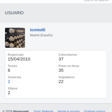
Enlaces de afiliación
USUARIO
tomiwilli
Madrid (España)
Registrado
Comentarios
15/04/2010
37
Temas
Posts en foros
6
35
Anuncios
Seguidores
2
22
Vídeos
2
© 2026
Hispasonic
Sonic Network
Vende tu equipo
Quiénes somos