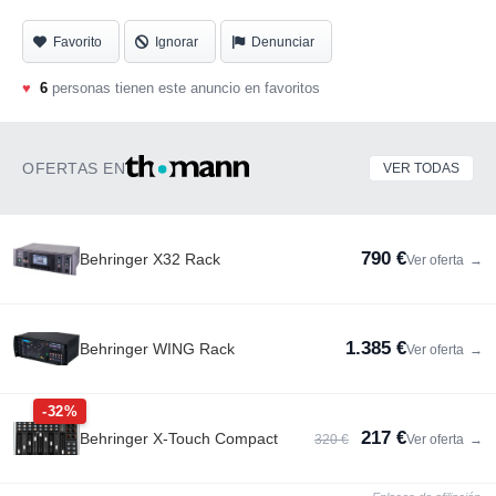
Favorito
Ignorar
Denunciar
♥
6
personas tienen este anuncio en favoritos
OFERTAS EN
VER TODAS
790 €
Behringer X32 Rack
Ver oferta
→
1.385 €
Behringer WING Rack
Ver oferta
→
-32%
217 €
Behringer X-Touch Compact
320 €
Ver oferta
→