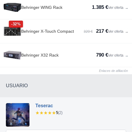
1.385 €
Behringer WING Rack
Ver oferta
→
-32%
217 €
Behringer X-Touch Compact
320 €
Ver oferta
→
790 €
Behringer X32 Rack
Ver oferta
→
Enlaces de afiliación
USUARIO
Teserac
★★★★★
★★★★★
5
(2)