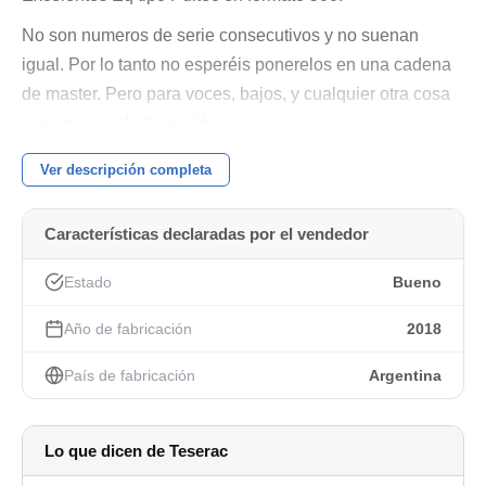
No son numeros de serie consecutivos y no suenan
igual. Por lo tanto no esperéis ponerelos en una cadena
de master. Pero para voces, bajos, y cualquier otra cosa
son una excelente opción.
El precio indicado es por la pareja
Ver descripción completa
Mas información:
Características declaradas por el vendedor
https://bucciclasicos.com/44-eqp-501a
Estado
Bueno
No me interesan cambios
Saludos
Año de fabricación
2018
País de fabricación
Argentina
Lo que dicen de Teserac