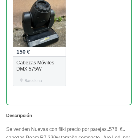
150
€
Cabezas Móviles
DMX 575W
Barcelona
Descripción
Se venden Nuevas con fliki precio por parejas..578. €..
cabezas Beam R7 230w tamaño compacto.. Aro Led..por