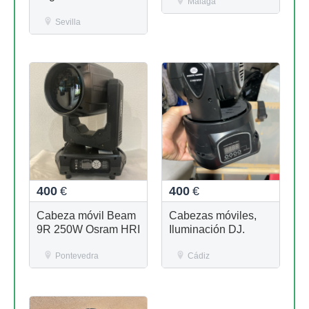
Málaga
Lámparas Nuevas
Sevilla
400
€
400
€
Cabeza móvil Beam
Cabezas móviles,
9R 250W Osram HRI
Iluminación DJ.
Pontevedra
Cádiz