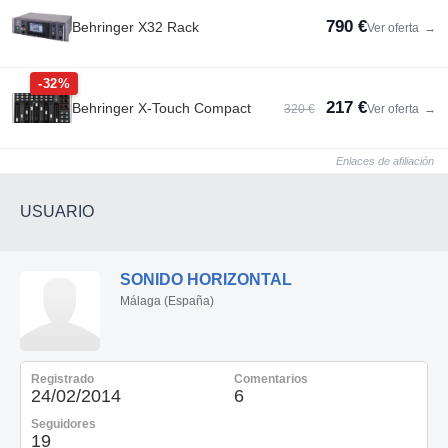
790 €
Behringer X32 Rack
Ver oferta
→
-32%
217 €
Behringer X-Touch Compact
320 €
Ver oferta
→
Enlaces de afiliación
USUARIO
SONIDO HORIZONTAL
Málaga (España)
Registrado
Comentarios
24/02/2014
6
Seguidores
19