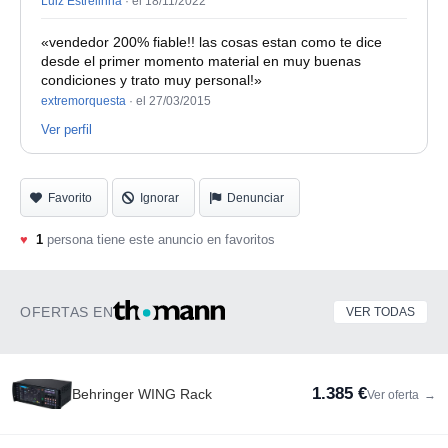
Luiz Estrelinha
·
el 18/11/2022
«vendedor 200% fiable!! las cosas estan como te dice
desde el primer momento material en muy buenas
condiciones y trato muy personal!»
extremorquesta
·
el 27/03/2015
Ver perfil
Favorito
Ignorar
Denunciar
♥
1
persona tiene este anuncio en favoritos
OFERTAS EN
VER TODAS
1.385 €
Behringer WING Rack
Ver oferta
→