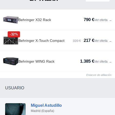
790 €
Behringer X32 Rack
Ver oferta
→
-32%
217 €
Behringer X-Touch Compact
320 €
Ver oferta
→
1.385 €
Behringer WING Rack
Ver oferta
→
Enlaces de afiliación
USUARIO
Miguel Astudillo
Madrid (España)