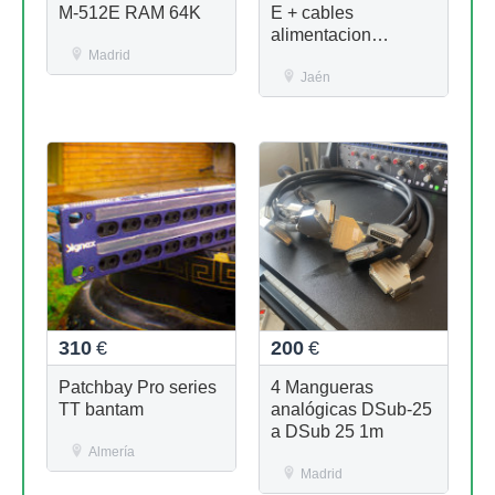
M-512E RAM 64K
E + cables
alimentacion
Madrid
(macho/hembra) --
Envio Incluido --
Jaén
310
€
200
€
Patchbay Pro series
4 Mangueras
TT bantam
analógicas DSub-25
a DSub 25 1m
Almería
Madrid