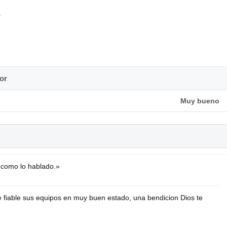
.
y preferencia a entrega en mano.
), a partir de 60€ de compra portes gratis.
or
E ACTUALIZADA, LO QUE APARECE ES LO QUE QUEDA
Muy bueno
 como lo hablado.»
 Uds [12€]
fiable sus equipos en muy buen estado, una bendicion Dios te