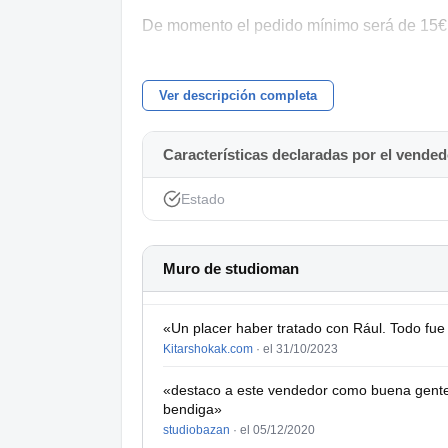
De momento el pedido mínimo será de 15€
Se pueden ver y probar sin compromiso, do
Ver descripción completa
En caso de envío 5€ más de portes (9€ Islas
No acepto intercambios por otras cosas.
Características declaradas por el vended
(ESTA LISTA ESTÁ PERMANENTEMENT
Estado
DISPONIBLE)
-------------------------------------
Muro de studioman
Listado:
Canon - canon (Cable de micro)
«Un placer haber tratado con Rául. Todo fue
- 1m (Cordial-Neutrik, macho acodado) X 1
Kitarshokak.com
·
el 31/10/2023
------------------
«destaco a este vendedor como buena gente 
bendiga»
Jack Stereo – Canon hembra
studiobazan
·
el 05/12/2020