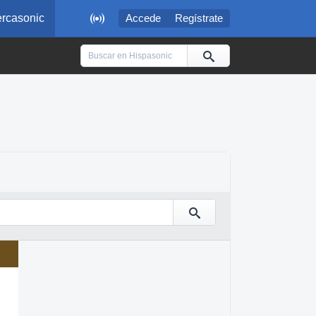

rcasonic
Accede
Regístrate