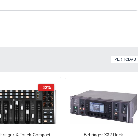
VER TODAS
 [5€]
acodado) X 1 Uds [8€]
-32%
rde, Amarillo, Rojo, Negro, Blanco) X 6 Uds [5€ todos]
hringer X-Touch Compact
Behringer X32 Rack