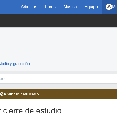
Artículos
Foros
Música
Equipo
Me
tudio y grabación
⊘
Anuncio caducado
 cierre de estudio