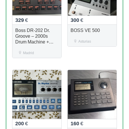
329
€
300
€
Boss DR-202 Dr.
BOSS VE 500
Groove – 2000s
Drum Machine +
Asturias
fuente de
Alimentation
Madrid
200
€
160
€