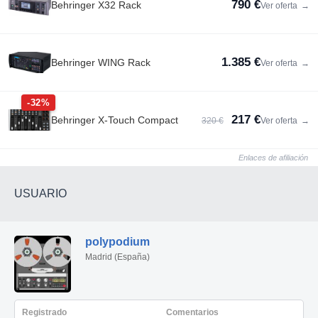
790 €
Behringer X32 Rack
Ver oferta
→
1.385 €
Behringer WING Rack
Ver oferta
→
-32%
217 €
Behringer X-Touch Compact
320 €
Ver oferta
→
Enlaces de afiliación
USUARIO
polypodium
Madrid (España)
Registrado
Comentarios