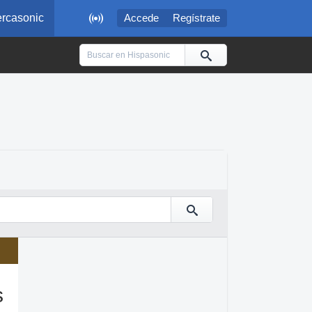

rcasonic
Accede
Regístrate
s