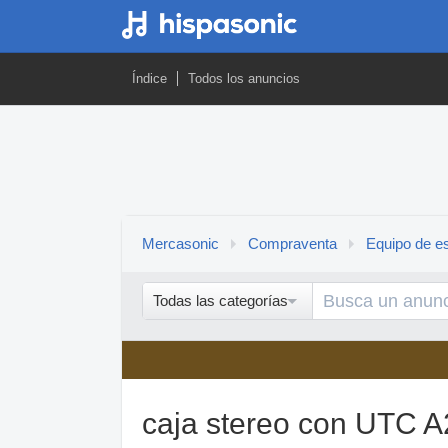
Índice
Todos los anuncios
Mercasonic
Compraventa
Equipo de es
Todas las categorías
caja stereo con UTC A