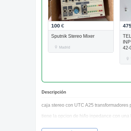
100
€
47
Sputnik Stereo Mixer
TE
INP
Madrid
42-
Descripción
caja stereo con UTC A25 transformadores 
tiene la opcion de hi/lo inpedance con una 