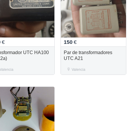
0
€
150
€
nsformador UTC HA100
Par de transformadores
A2a)
UTC A21
Valencia
Valencia