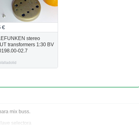
5
€
LEFUNKEN stereo
UT transformers 1:30 BV
0198.00-02.7
Valladolid
para mix buss.
llave selectora