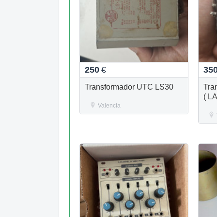
250
€
35
Transformador UTC LS30
Tra
( L
Valencia