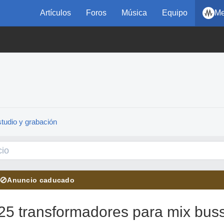
Artículos
Foros
Música
Equipo
Me
tudio y grabación
⊘
Anuncio caducado
25 transformadores para mix bus