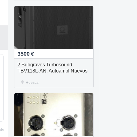
3500
€
2 Subgraves Turbosound
TBV118L-AN. Autoampl.Nuevos
Huesca
ión