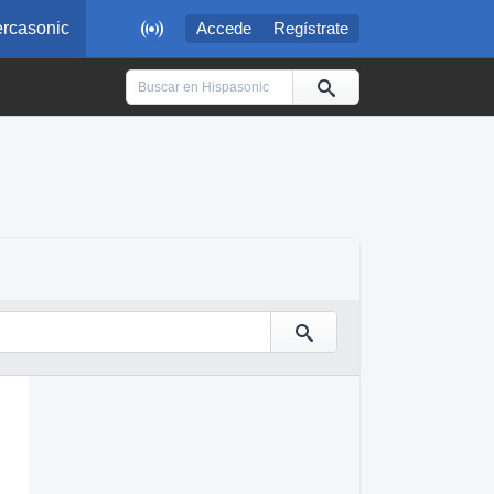

rcasonic
Accede
Regístrate