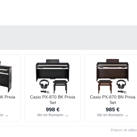
K Privia
Casio PX-870 BK Privia
Casio PX-870 BN Privia
Set
Set
998 €
985 €
ann
→
Ver en thomann
→
Ver en thomann
→
Enlaces de afiliac