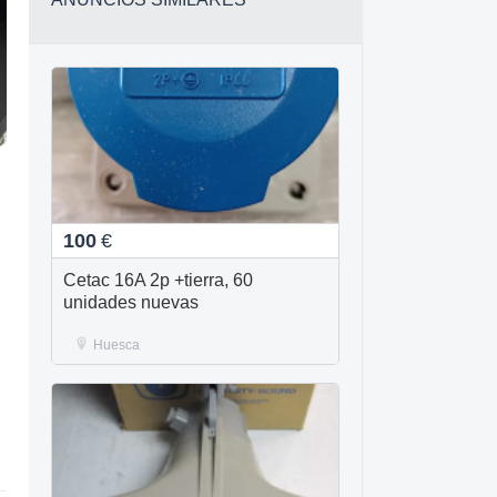
100
€
Cetac 16A 2p +tierra, 60
unidades nuevas
Huesca