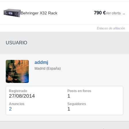
790 €
Behringer X32 Rack
Ver oferta
→
Enlaces de afiliación
USUARIO
addmj
Madrid (España)
Registrado
Posts en foros
27/08/2014
1
Anuncios
Seguidores
2
1