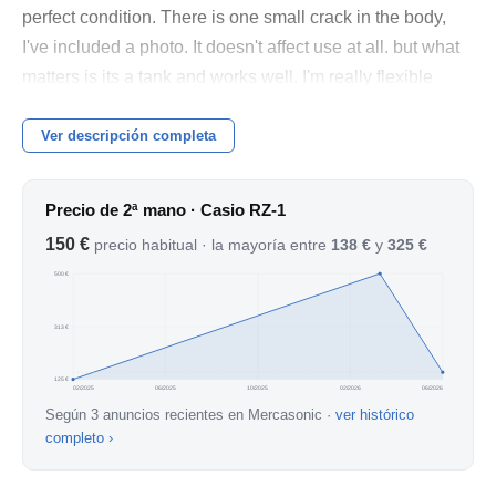
perfect condition. There is one small crack in the body,
I've included a photo. It doesn't affect use at all. but what
matters is its a tank and works well. I'm really flexible
when it comes to negotiating. The price is high but as I
said it's a rare one but we can regatear if you're
Ver descripción completa
interested.
Precio de 2ª mano · Casio RZ-1
150 €
precio habitual · la mayoría entre
138 €
y
325 €
500 €
313 €
125 €
02/2025
06/2025
10/2025
02/2026
06/2026
Según 3 anuncios recientes en Mercasonic ·
ver histórico
completo ›