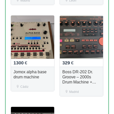
Madrid
León
1300
€
329
€
Jomox alpha base
Boss DR-202 Dr.
drum machine
Groove – 2000s
Drum Machine +
Cádiz
fuente de
Alimentation
Madrid