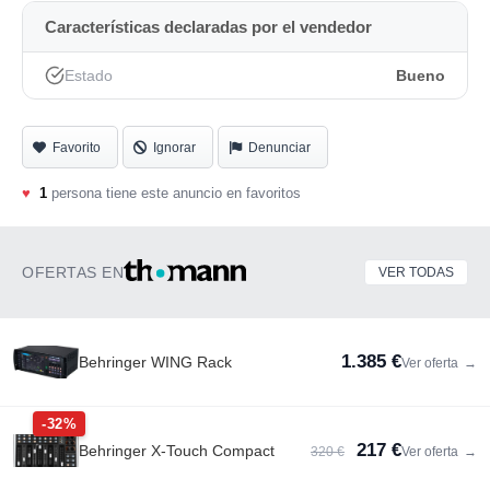
Características declaradas por el vendedor
Estado
Bueno
Favorito
Ignorar
Denunciar
♥
1
persona tiene este anuncio en favoritos
OFERTAS EN
VER TODAS
1.385 €
Behringer WING Rack
Ver oferta
→
-32%
217 €
Behringer X-Touch Compact
320 €
Ver oferta
→