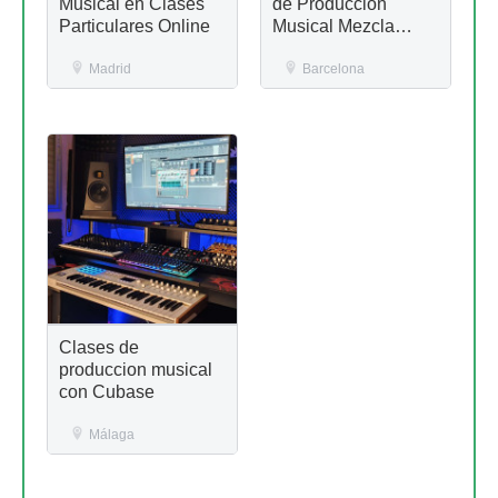
Musical en Clases
de Producción
Particulares Online
Musical Mezcla
Ableton FL Studio
Madrid
Maschine
Barcelona
Clases de
produccion musical
con Cubase
Málaga