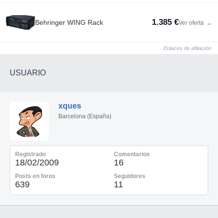
1.385 €
Behringer WING Rack
Ver oferta
→
Enlaces de afiliación
USUARIO
xques
Barcelona (España)
Registrado
Comentarios
18/02/2009
16
Posts en foros
Seguidores
639
11