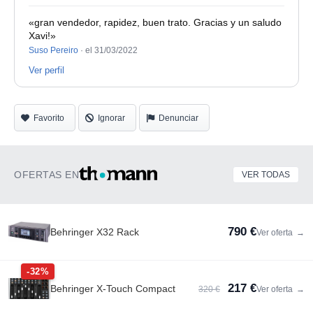
Si quieres más información y/o ver que tal se me da esto
«gran vendedor, rapidez, buen trato. Gracias y un saludo
Xavi!»
de la síntesis, no dudes en enviar un inbox y visitar mi
Suso Pereiro
·
el 31/03/2022
canal de youtube!
Ver perfil
http://www.youtube.com/@xaviques
Favorito
Ignorar
Denunciar
OFERTAS EN
VER TODAS
790 €
Behringer X32 Rack
Ver oferta
→
-32%
217 €
Behringer X-Touch Compact
320 €
Ver oferta
→