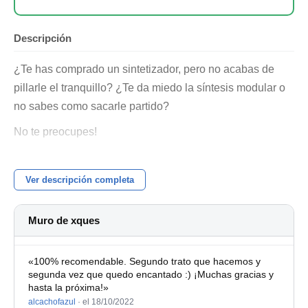
Descripción
¿Te has comprado un sintetizador, pero no acabas de
pillarle el tranquillo? ¿Te da miedo la síntesis modular o
no sabes como sacarle partido?
No te preocupes!
Me llamo Xavi Qués, soy compositor y sound designer
para videojuegos y como hobbie tengo un pequeño canal
Ver descripción completa
de youtube donde hablo entre otras cosas, de
sintetizadores.
Muro de xques
Llevo más de 15 años trasteando todo tipo de
sintetizadores, desde Hardware hasta software,
«100% recomendable. Segundo trato que hacemos y
segunda vez que quedo encantado :) ¡Muchas gracias y
diseñando sonidos desde cero.
hasta la próxima!»
Clases on-line y presenciales en Barcelona
alcachofazul
·
el 18/10/2022