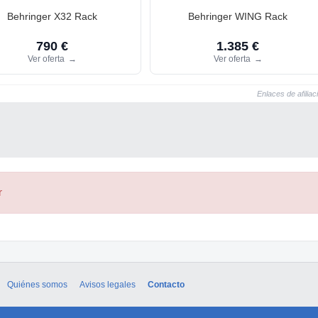
Behringer X32 Rack
Behringer WING Rack
790 €
1.385 €
Ver oferta
→
Ver oferta
→
Enlaces de afiliac
r
Quiénes somos
Avisos legales
Contacto