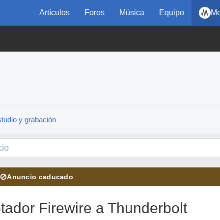
Artículos
Foros
Música
Equipo
Me
tudio y grabación
⊘
Anuncio caducado
ador Firewire a Thunderbolt