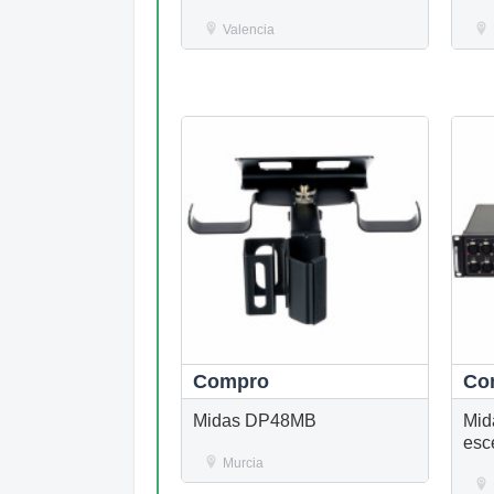
Valencia
Compro
Co
Midas DP48MB
Mid
esce
Murcia