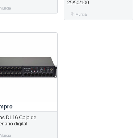
25/50/100
Murcia
Murcia
mpro
as DL16 Caja de
nario digital
Murcia