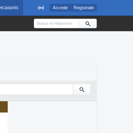

rcasonic
Accede
Regístrate