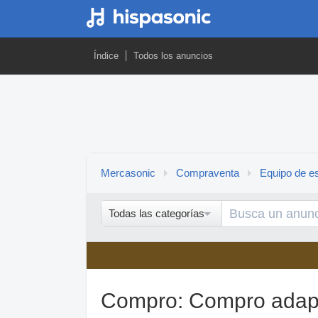
Índice
Todos los anuncios
Mercasonic
Compraventa
Equipo de es
Todas las categorías
Compro: Compro adapt