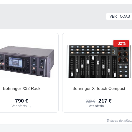
VER TODAS
-32%
Behringer X32 Rack
Behringer X-Touch Compact
790 €
217 €
320 €
Ver oferta
→
Ver oferta
→
Enlaces de afiliac