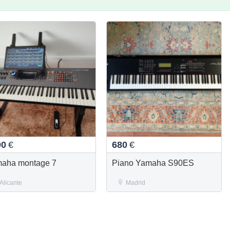
00
€
680
€
aha montage 7
Piano Yamaha S90ES
Alicante
Madrid