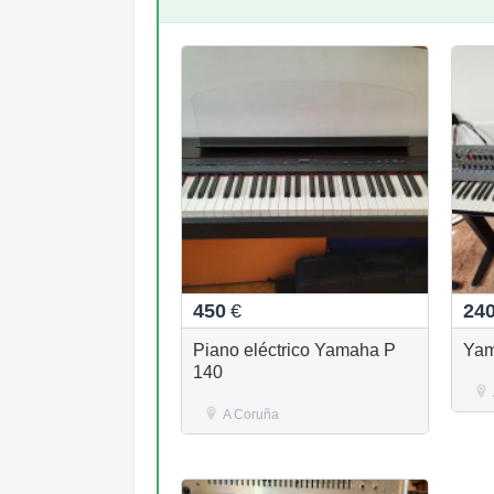
450
€
24
Piano eléctrico Yamaha P
Yam
140
A Coruña