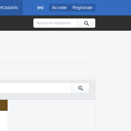

rcasonic
Accede
Regístrate