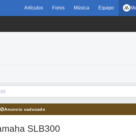
Artículos
Foros
Música
Equipo
Me
⊘
Anuncio caducado
 Yamaha SLB300