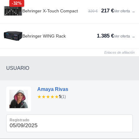
-32%
217 €
Behringer X-Touch Compact
320 €
Ver oferta
→
1.385 €
Behringer WING Rack
Ver oferta
→
Enlaces de afiliación
USUARIO
Amaya Rivas
★★★★★
★★★★★
5
(1)
Registrado
05/09/2025