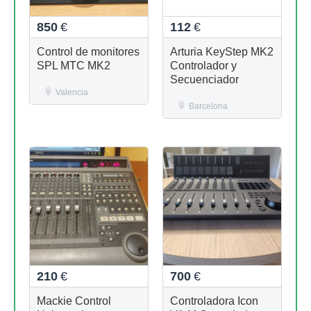
850
€
112
€
Control de monitores
Arturia KeyStep MK2
SPL MTC MK2
Controlador y
Secuenciador
Valencia
Barcelona
210
€
700
€
Mackie Control
Controladora Icon