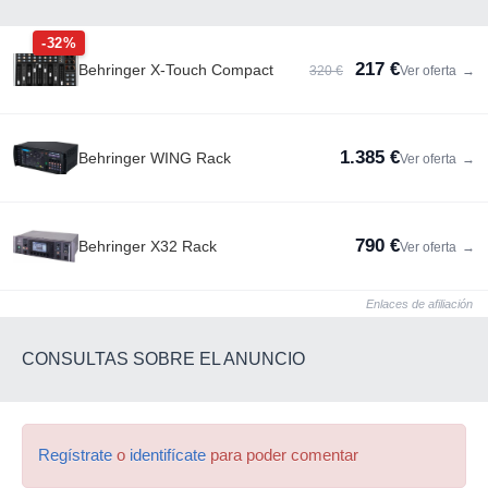
-32%
217 €
Behringer X-Touch Compact
320 €
Ver oferta
→
1.385 €
Behringer WING Rack
Ver oferta
→
790 €
Behringer X32 Rack
Ver oferta
→
Enlaces de afiliación
CONSULTAS SOBRE EL ANUNCIO
Regístrate
o
identifícate
para poder comentar