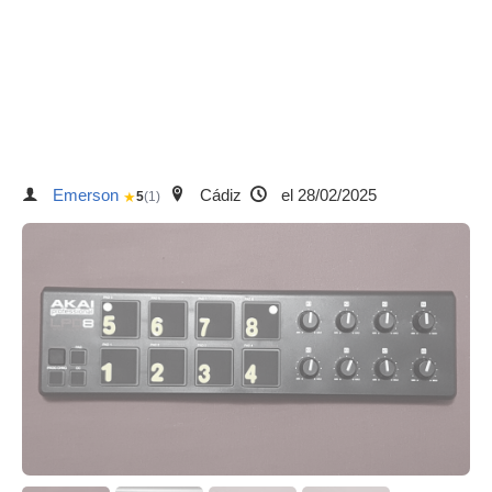
Emerson
Cádiz
el 28/02/2025
★
5
(1)