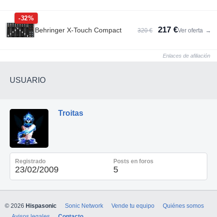
-32%
217 €
Behringer X-Touch Compact
320 €
Ver oferta
→
Enlaces de afiliación
USUARIO
Troitas
Registrado
Posts en foros
23/02/2009
5
© 2026
Hispasonic
Sonic Network
Vende tu equipo
Quiénes somos
Avisos legales
Contacto