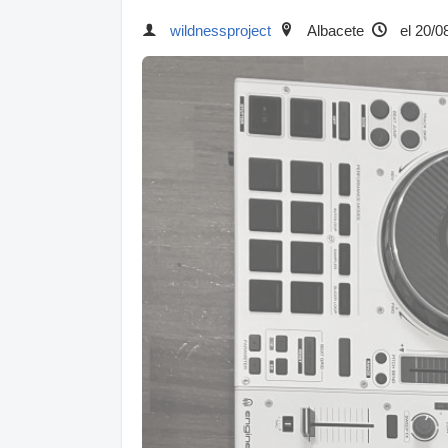
wildnessproject
Albacete
el 20/0