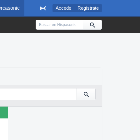

rcasonic
Accede
Regístrate