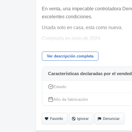
En venta, una impecable controladora Deno
excelentes condiciones.
Usada solo en casa, esta como nueva.
Comprada en junio de 2024.
Dispone de embalaje original.
Ver descripción completa
Tambien incluyo Decksaver y maleta.
Características declaradas por el vended
Estado
Año de fabricación
Favorito
Ignorar
Denunciar