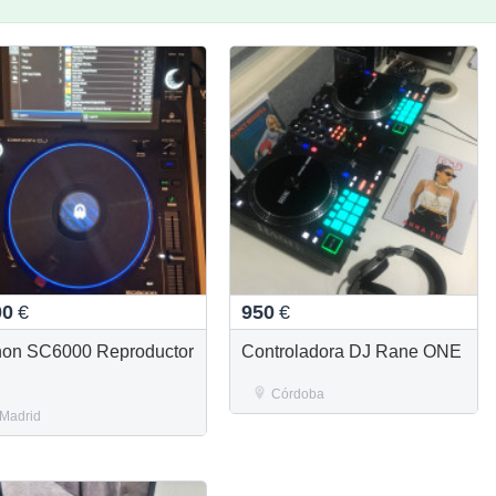
00
€
950
€
on SC6000 Reproductor
Controladora DJ Rane ONE
Córdoba
Madrid