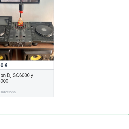
00
€
on Dj SC6000 y
6000
Barcelona