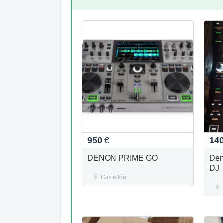
950
€
14
DENON PRIME GO
Den
DJ
Castellón