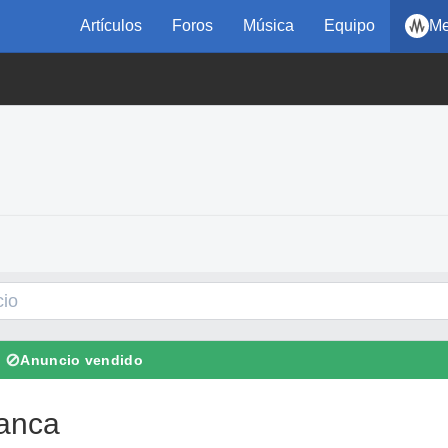
Artículos
Foros
Música
Equipo
Me
⊘
Anuncio vendido
anca