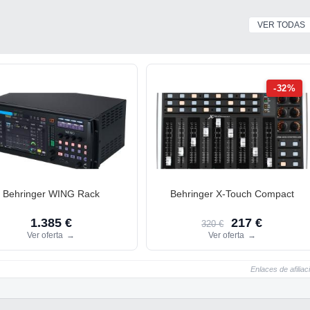
VER TODAS
-32%
Behringer WING Rack
Behringer X-Touch Compact
1.385 €
217 €
320 €
Ver oferta
→
Ver oferta
→
Enlaces de afiliac