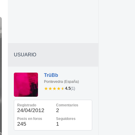
USUARIO
TrüBb
Pontevedra (España)
★★★★★
★★★★★
4.5
(1)
Registrado
Comentarios
24/04/2012
2
Posts en foros
Seguidores
245
1