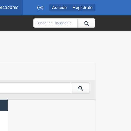

rcasonic
Accede
Regístrate