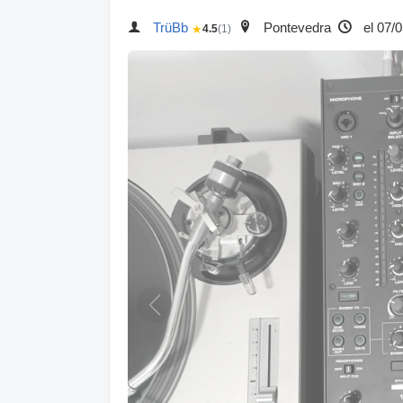
TrüBb
Pontevedra
el 07/
★
4.5
(1)