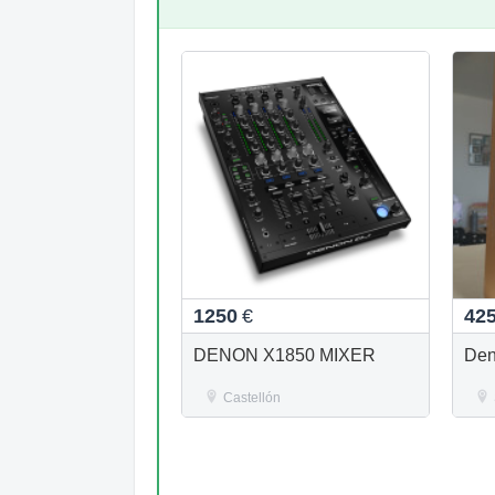
1250
€
42
DENON X1850 MIXER
Den
Castellón