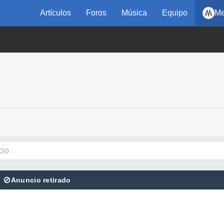
Artículos
Foros
Música
Equipo
Me
⊘
Anuncio retirado