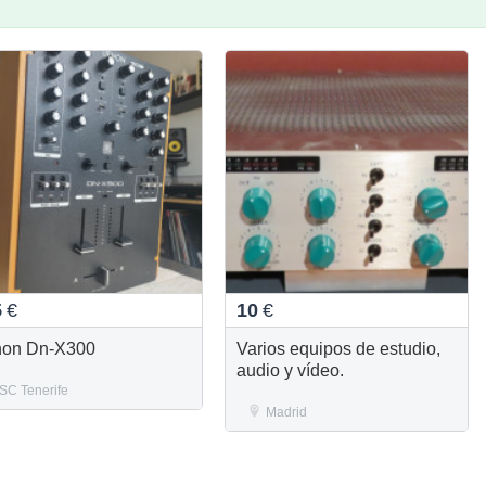
5
€
10
€
on Dn-X300
Varios equipos de estudio,
audio y vídeo.
SC Tenerife
Madrid