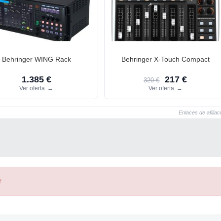
Behringer WING Rack
Behringer X-Touch Compact
1.385 €
217 €
320 €
Ver oferta
→
Ver oferta
→
Enlaces de afiliac
r