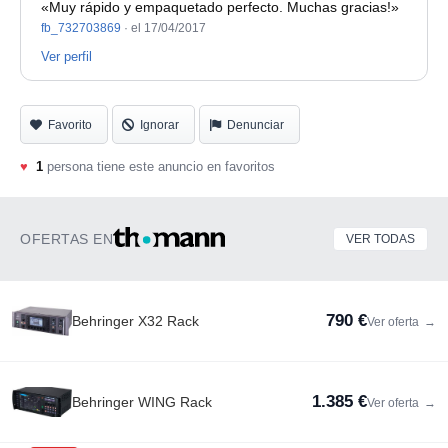
«Muy rápido y empaquetado perfecto. Muchas gracias!»
fb_732703869
·
el 17/04/2017
Ver perfil
Favorito
Ignorar
Denunciar
♥
1
persona tiene este anuncio en favoritos
OFERTAS EN
VER TODAS
790 €
Behringer X32 Rack
Ver oferta
→
1.385 €
Behringer WING Rack
Ver oferta
→