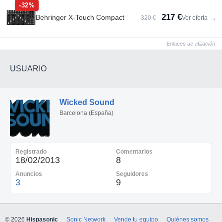
-32%
217 €
Behringer X-Touch Compact
320 €
Ver oferta
→
Enlaces de afiliación
USUARIO
Wicked Sound
Barcelona (España)
Registrado
Comentarios
18/02/2013
8
Anuncios
Seguidores
3
9
© 2026
Hispasonic
Sonic Network
Vende tu equipo
Quiénes somos