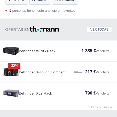
estructuras, escenarios, trusses, distribución de energía.
♥
5
personas tienen este anuncio en favoritos
Kilómetros de cables de señal, DMX y alimentación...
OFERTAS EN
VER TODAS
1.385 €
Behringer WING Rack
Ver oferta
→
-32%
217 €
Behringer X-Touch Compact
320 €
Ver oferta
→
790 €
Behringer X32 Rack
Ver oferta
→
Enlaces de afiliación