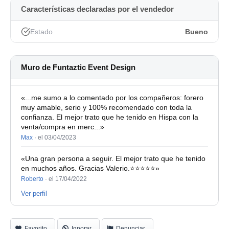
4 unidades » EAW Fly Frames
Características declaradas por el vendedor
4 unidades » Flight Case cuádruple para KF730
Estado
Bueno
Fotos disponibles a petición.
Todos los productos se encuentran en nuestros
Muro de Funtaztic Event Design
almacenes.
Realizamos envíos a todo el mundo.
«...me sumo a lo comentado por los compañeros: forero
muy amable, serio y 100% recomendado con toda la
Trabajamos con una amplia gama de empresas de
confianza. El mejor trato que he tenido en Hispa con la
transporte y podemos ofrecerle las mejores tarifas de
venta/compra en merc...»
Max
·
el 03/04/2023
envío.
«Una gran persona a seguir. El mejor trato que he tenido
Consúltenos para más información.
en muchos años. Gracias Valerio.⭐️⭐️⭐️⭐️⭐️»
Solicitar información » Díganos qué busca y lo
Roberto
·
el 17/04/2022
estudiaremos. Le enviaremos fotos si lo solicita.
Ver perfil
Sonido, iluminación, pantallas, auriculares internos,
micrófonos, equipo de DJ, efectos especiales,
Favorito
Ignorar
Denunciar