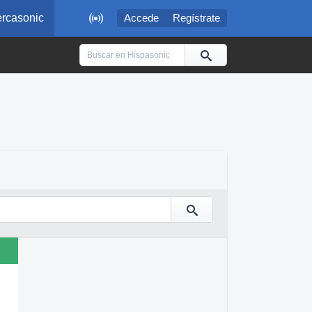

rcasonic
Accede
Regístrate