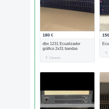
180
€
15
dbx 1231 Ecualizador
Ecu
gráfico 2x31 bandas
Cáceres