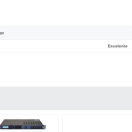
or
y funcional. Perfecto para ajustar salas, monitores, equipos de
Excelente