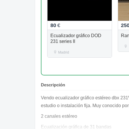
80
€
25
Ecualizador gráfico DOD
Ra
231 series II
Madrid
Descripción
Vendo ecualizador gráfico estéreo dbx 231V
estudio o instalación fija. Muy conocido por
2 canales estéreo
Ecualización gráfica de 31 bandas