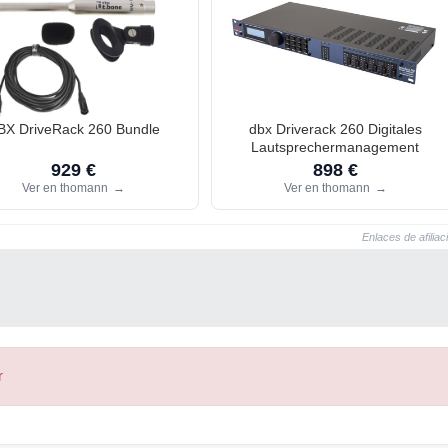
BX DriveRack 260 Bundle
dbx Driverack 260 Digitales
Lautsprechermanagement
929 €
898 €
Ver en thomann
→
Ver en thomann
→
Enlaces de afiliac
r