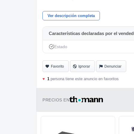
Formato rack 19”
Ver descripción completa
Conexiones profesionales XLR y Jack
Sonido limpio y robusto, típico de dbx
Características declaradas por el vended
Equipo usado pero en buen estado estético 
Estado
directo o home studio.
Favorito
Ignorar
Denunciar
♥
1
persona tiene este anuncio en favoritos
PRECIOS EN