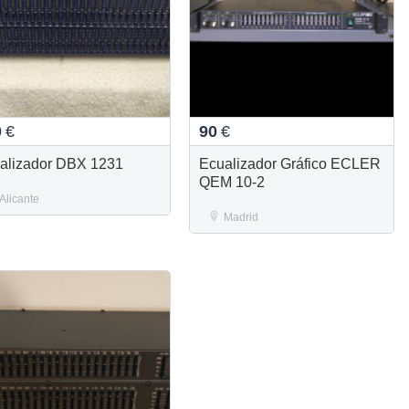
0
€
90
€
alizador DBX 1231
Ecualizador Gráfico ECLER
QEM 10-2
Alicante
Madrid