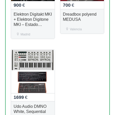
900
€
700
€
Elektron Digitakt MKI
Dreadbox polyend
+ Elektron Digitone
MEDUSA
MKI – Estado
Impecable – Con
Valencia
cajas y accesorios
Madrid
originales
1699
€
Udo Audio DMNO
White, Sequential