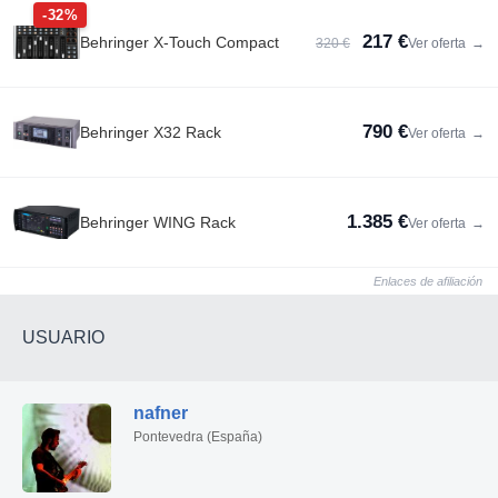
-32%
217 €
Behringer X-Touch Compact
320 €
Ver oferta
→
790 €
Behringer X32 Rack
Ver oferta
→
1.385 €
Behringer WING Rack
Ver oferta
→
Enlaces de afiliación
USUARIO
nafner
Pontevedra (España)