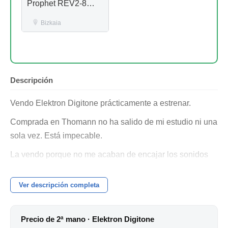
Prophet REV2-8
Module, Prophet 10
Module, Pro 3, Erica
Bizkaia
HEXDRUM, Arturia
V Collection 11
Descripción
Vendo Elektron Digitone prácticamente a estrenar.
Comprada en Thomann no ha salido de mi estudio ni una
sola vez. Está impecable.
La vendo porque no me acaban de encajar los sonidos
FM en mi música.
Ver descripción completa
Conservo todo, caja, cables e incluyo Decksaver.
No me interesan cambios salvo Strymon Magneto.
Precio de 2ª mano · Elektron Digitone
Saludos.