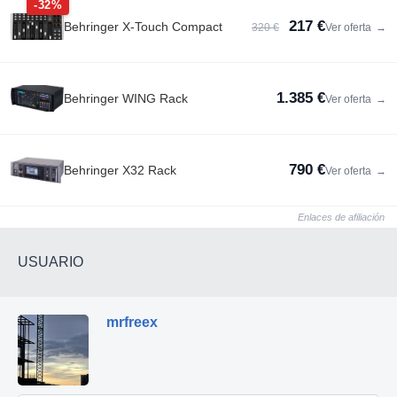
-32%
217 €
Behringer X-Touch Compact
320 €
Ver oferta
→
1.385 €
Behringer WING Rack
Ver oferta
→
790 €
Behringer X32 Rack
Ver oferta
→
Enlaces de afiliación
USUARIO
mrfreex