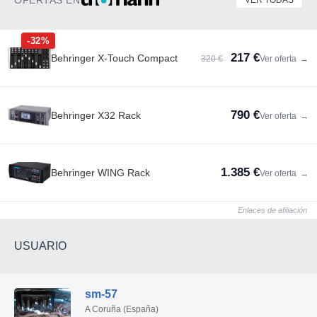
-32%
217 €
Behringer X-Touch Compact
320 €
Ver oferta
→
790 €
Behringer X32 Rack
Ver oferta
→
1.385 €
Behringer WING Rack
Ver oferta
→
Enlaces de afiliación
USUARIO
sm-57
A Coruña (España)