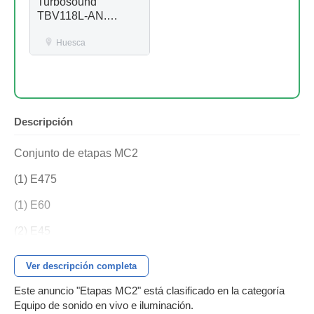
Turbosound
TBV118L-AN.
Autoampl.Nuevos
Huesca
Descripción
Conjunto de etapas MC2
(1) E475
(1) E60
(2) E45
Se vende todo junto para alimentar equipo compatible.
Ver descripción completa
Este anuncio "Etapas MC2" está clasificado en la categoría
Equipo de sonido en vivo e iluminación.