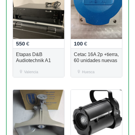
550
€
100
€
Etapas D&B
Cetac 16A 2p +tierra,
Audiotechnik A1
60 unidades nuevas
Valencia
Huesca