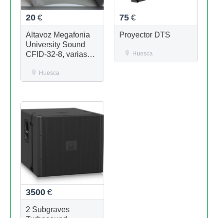
20
€
75
€
Altavoz Megafonia
Proyector DTS
University Sound
CFID-32-8, varias
Huesca
unidades nuevas
disponibles
Huesca
3500
€
2 Subgraves