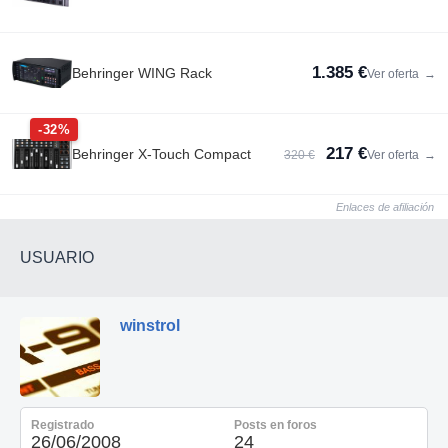
Roland TR-707 Rhythm Composer: 1500€
Multi efectos Eventide DSP4000 Ultra Harmonizer: 1800€
1.385 €
Behringer WING Rack
Ver oferta
→
Roland MC-202 MicroComposer: 1900€
Korg Poly-800 MKII 1980s - 550€
-32%
217 €
Behringer X-Touch Compact
320 €
Ver oferta
→
Enlaces de afiliación
USUARIO
winstrol
Registrado
Posts en foros
26/06/2008
24