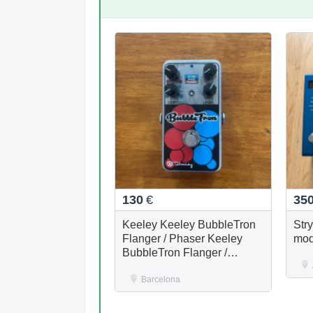
130
€
35
Keeley Keeley BubbleTron
Str
Flanger / Phaser Keeley
mod
BubbleTron Flanger /
Phaser
Barcelona