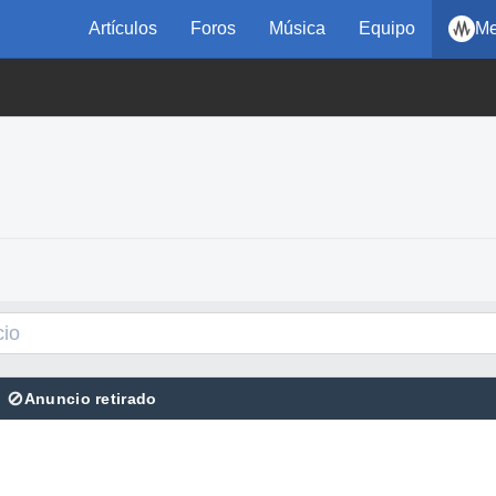
Artículos
Foros
Música
Equipo
Me
⊘
Anuncio retirado