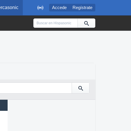

rcasonic
Accede
Regístrate