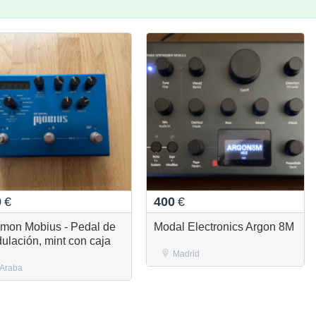
0
€
400
€
ymon Mobius - Pedal de
Modal Electronics Argon 8M
ulación, mint con caja
Madrid
Araba