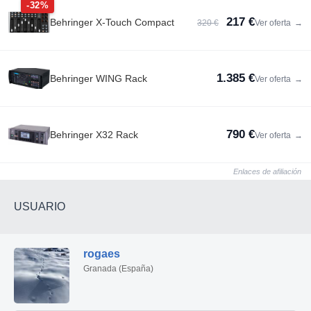
-32%
217 €
Behringer X-Touch Compact
320 €
Ver oferta
→
1.385 €
Behringer WING Rack
Ver oferta
→
790 €
Behringer X32 Rack
Ver oferta
→
Enlaces de afiliación
USUARIO
rogaes
Granada (España)