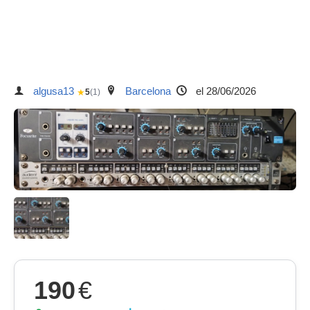
algusa13
Barcelona
el 28/06/2026
★
5
(1)
190
€