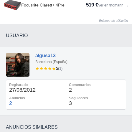
519 €
Focusrite Clarett+ 4Pre
Ver en thomann
→
Enlaces de afiliación
USUARIO
algusa13
Barcelona (España)
★★★★★
★★★★★
5
(1)
Registrado
Comentarios
27/08/2012
2
Anuncios
Seguidores
2
3
ANUNCIOS SIMILARES