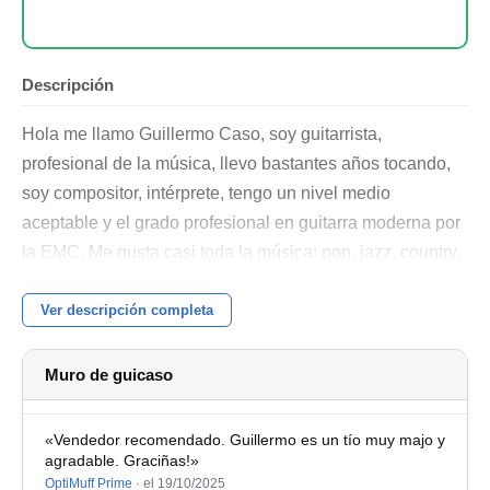
Descripción
Hola me llamo Guillermo Caso, soy guitarrista,
profesional de la música, llevo bastantes años tocando,
soy compositor, intérprete, tengo un nivel medio
aceptable y el grado profesional en guitarra moderna por
la EMC. Me gusta casi toda la música: pop, jazz, country,
étnica, blues, folk, brazil, soul, funk, r'n'b, mis propios
temas y más cosas. Llevo muchos años estudiando
Ver descripción completa
repertorio y también trabajando temas en solo. Toco
versiones con pistas de acompañamiento autoproducidas
Muro de guicaso
agradables, asequibles de escuchar y que están bien
adaptadas. Tengo experiencia como compositor,
«Vendedor recomendado. Guillermo es un tío muy majo y
arreglista, productor, estudio, directo y he tocado en
agradable. Graciñas!»
OptiMuff Prime
·
el 19/10/2025
grupos de versiones, big band, combos etc. Trabajo