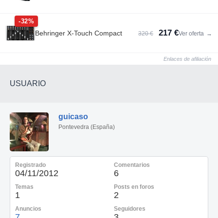
-32%
217 €
Behringer X-Touch Compact
320 €
Ver oferta
→
Enlaces de afiliación
USUARIO
guicaso
Pontevedra (España)
Registrado
Comentarios
04/11/2012
6
Temas
Posts en foros
1
2
Anuncios
Seguidores
7
3