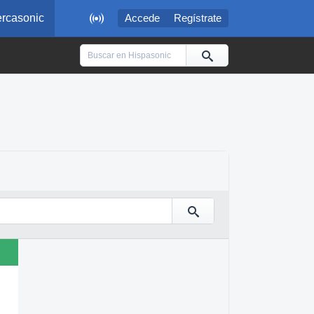

rcasonic
Accede
Regístrate