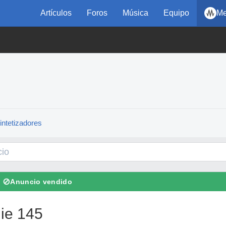
Artículos
Foros
Música
Equipo
Me
intetizadores
⊘
Anuncio vendido
ie 145