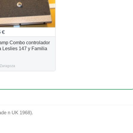
5
€
amp Combo controlador
a Leslies 147 y Familia
Zaragoza
de n UK 1968).