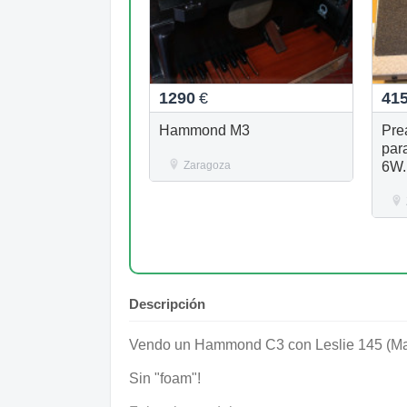
1290
€
41
Hammond M3
Pre
par
Zaragoza
6W.
Descripción
Vendo un Hammond C3 con Leslie 145 (Ma
Sin "foam"!