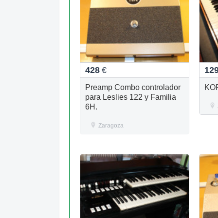
428
€
12
Preamp Combo controlador
KO
para Leslies 122 y Familia
6H.
Zaragoza