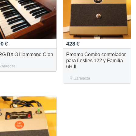
90
€
428
€
RG BX-3 Hammond Clon
Preamp Combo controlador
para Leslies 122 y Familia
Zaragoza
6H.II
Zaragoza