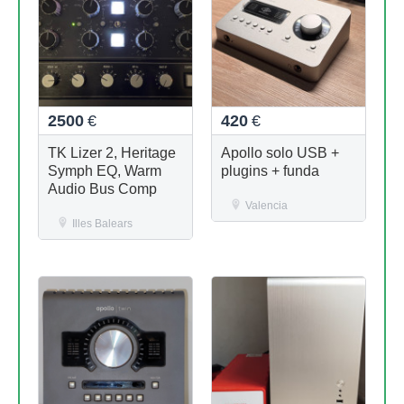
2500
€
420
€
TK Lizer 2, Heritage
Apollo solo USB +
Symph EQ, Warm
plugins + funda
Audio Bus Comp
Valencia
Illes Balears