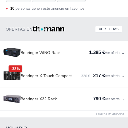
♥
10
personas tienen este anuncio en favoritos
OFERTAS EN
VER TODAS
1.385 €
Behringer WING Rack
Ver oferta
→
-32%
217 €
Behringer X-Touch Compact
320 €
Ver oferta
→
790 €
Behringer X32 Rack
Ver oferta
→
Enlaces de afiliación