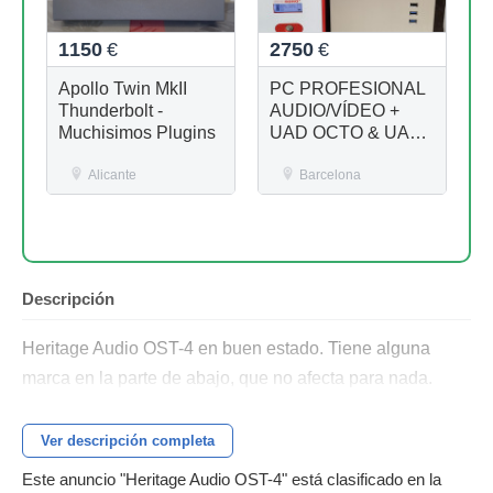
1150
€
2750
€
Apollo Twin MkII
PC PROFESIONAL
Thunderbolt -
AUDIO/VÍDEO +
Muchisimos Plugins
UAD OCTO & UAD
DUO + PLUGINS +
Alicante
SAI Salicru
Barcelona
Descripción
Heritage Audio OST-4 en buen estado. Tiene alguna
marca en la parte de abajo, que no afecta para nada.
Ver descripción completa
Este anuncio "Heritage Audio OST-4" está clasificado en la