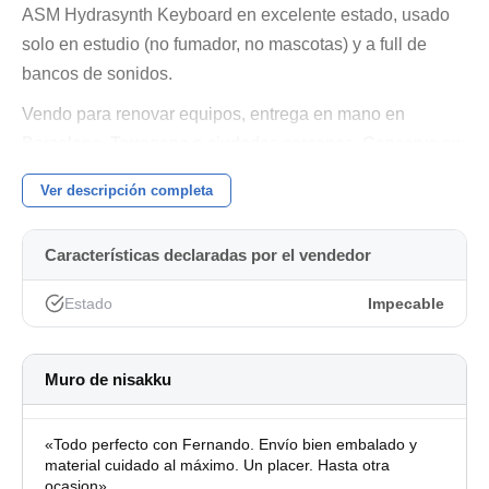
ASM Hydrasynth Keyboard en excelente estado, usado
solo en estudio (no fumador, no mascotas) y a full de
bancos de sonidos.
Vendo para renovar equipos, entrega en mano en
Barcelona, Tarragona o ciudades cercanas. Conservo su
caja original.
Ver descripción completa
También cambiaría por algún sinte de gama media/alta
completando precio si es necesario. Para cambios
Características declaradas por el vendedor
tendría que ser en mano, dependiendo de la zona.
Estado
Impecable
Muro de nisakku
«Todo perfecto con Fernando. Envío bien embalado y
material cuidado al máximo. Un placer. Hasta otra
ocasion»