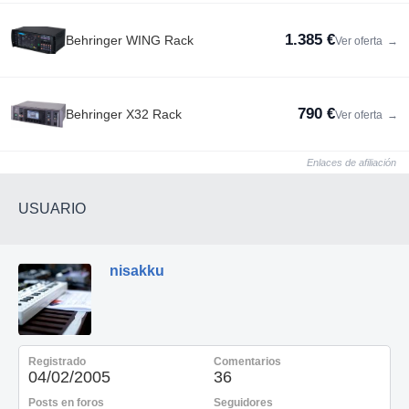
1.385 €
Behringer WING Rack
Ver oferta
→
790 €
Behringer X32 Rack
Ver oferta
→
Enlaces de afiliación
USUARIO
nisakku
Registrado
Comentarios
04/02/2005
36
Posts en foros
Seguidores