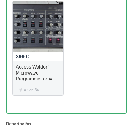
399
€
Access Waldorf
Microwave
Programmer (envio
inc)
A Coruña
Descripción