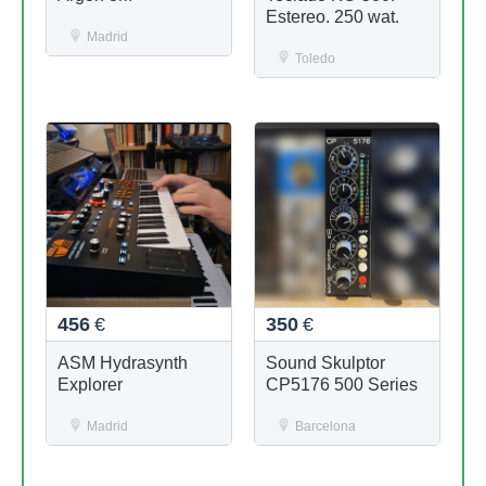
Estereo. 250 wat.
Madrid
Toledo
456
€
350
€
ASM Hydrasynth
Sound Skulptor
Explorer
CP5176 500 Series
Madrid
Barcelona