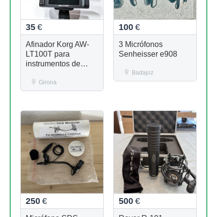
35
€
100
€
Afinador Korg AW-
3 Micrófonos
LT100T para
Senheisser e908
instrumentos de
viento metal,
Badajoz
Trompeta Trombón
Girona
250
€
500
€