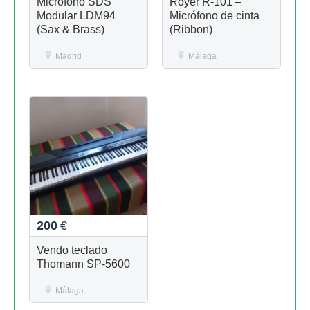
Micrófono SDS
Royer R-101 –
Modular LDM94
Micrófono de cinta
(Sax & Brass)
(Ribbon)
Madrid
Málaga
200
€
Vendo teclado
Thomann SP-5600
Málaga