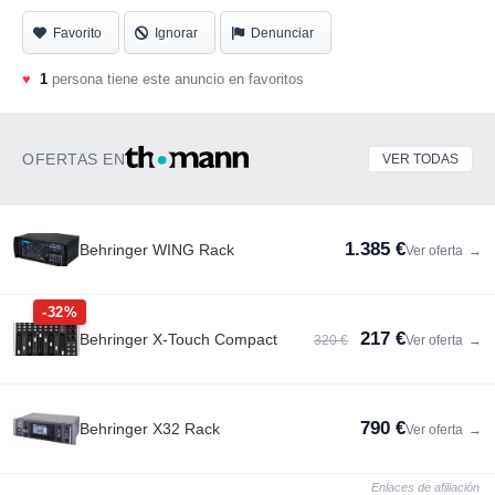
Favorito
Ignorar
Denunciar
♥
1
persona tiene este anuncio en favoritos
OFERTAS EN
VER TODAS
1.385 €
Behringer WING Rack
Ver oferta
→
-32%
217 €
Behringer X-Touch Compact
320 €
Ver oferta
→
790 €
Behringer X32 Rack
Ver oferta
→
Enlaces de afiliación