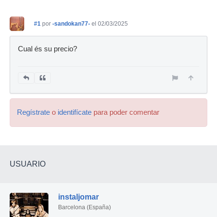
#1
por
-sandokan77-
el 02/03/2025
Cual és su precio?
Regístrate
o
identifícate
para poder comentar
USUARIO
instaljomar
Barcelona (España)