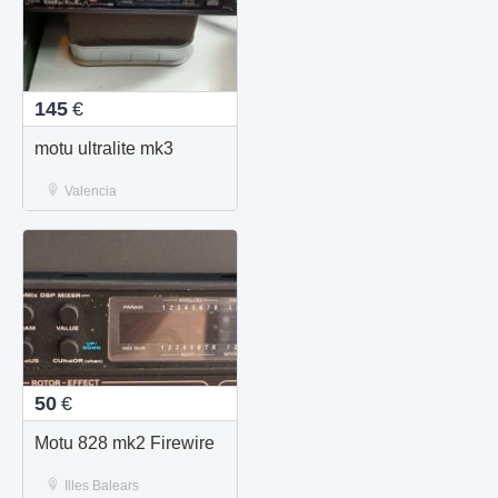
145
€
motu ultralite mk3
Valencia
50
€
Motu 828 mk2 Firewire
Illes Balears