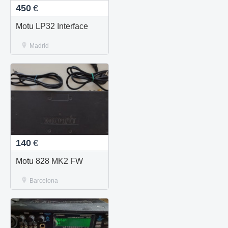
450
€
Motu LP32 Interface
Madrid
140
€
Motu 828 MK2 FW
Barcelona