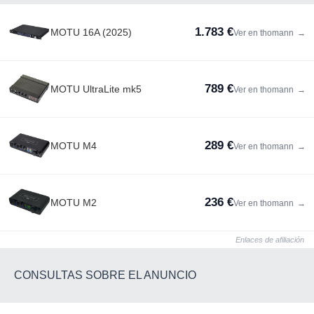
1.783 €
MOTU 16A (2025)
Ver en thomann
→
789 €
MOTU UltraLite mk5
Ver en thomann
→
289 €
MOTU M4
Ver en thomann
→
236 €
MOTU M2
Ver en thomann
→
Enlaces de afiliación
CONSULTAS SOBRE EL ANUNCIO