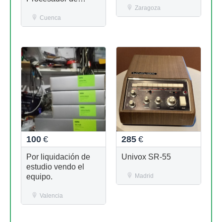
Efectos (DJ/Live)
Zaragoza
Cuenca
100
€
285
€
Por liquidación de
Univox SR-55
estudio vendo el
equipo.
Madrid
Valencia