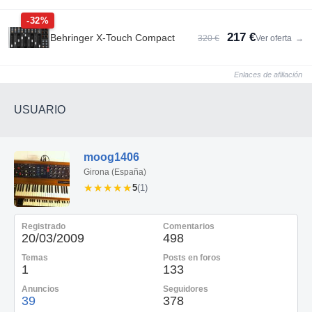
-32%
217 €
Behringer X-Touch Compact
320 €
Ver oferta
→
Enlaces de afiliación
USUARIO
moog1406
Girona (España)
★★★★★
★★★★★
5
(1)
Registrado
Comentarios
20/03/2009
498
Temas
Posts en foros
1
133
Anuncios
Seguidores
39
378