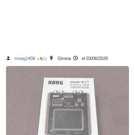
moog1406
Girona
el 03/06/2026
★
5
(1)