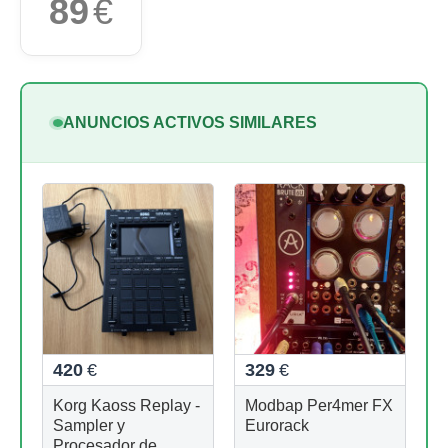
89
€
ANUNCIOS ACTIVOS SIMILARES
420
€
329
€
Korg Kaoss Replay -
Modbap Per4mer FX
Sampler y
Eurorack
Procesador de