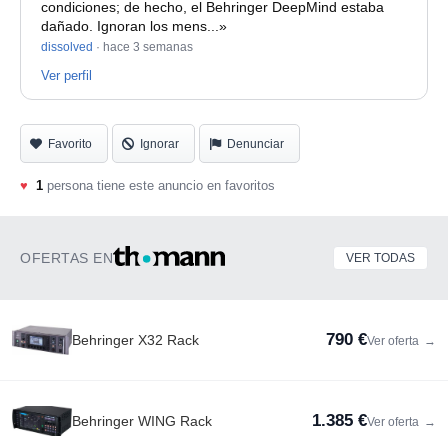
condiciones; de hecho, el Behringer DeepMind estaba
dañado. Ignoran los mens...»
dissolved
·
hace 3 semanas
Ver perfil
Favorito
Ignorar
Denunciar
♥
1
persona tiene este anuncio en favoritos
OFERTAS EN
VER TODAS
790 €
Behringer X32 Rack
Ver oferta
→
1.385 €
Behringer WING Rack
Ver oferta
→