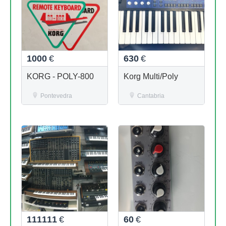
1000
€
630
€
KORG - POLY-800
Korg Multi/Poly
Pontevedra
Cantabria
111111
€
60
€