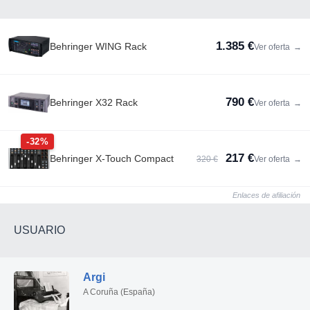
1.385 €
Behringer WING Rack
Ver oferta
→
790 €
Behringer X32 Rack
Ver oferta
→
-32%
217 €
Behringer X-Touch Compact
320 €
Ver oferta
→
Enlaces de afiliación
USUARIO
Argi
A Coruña (España)