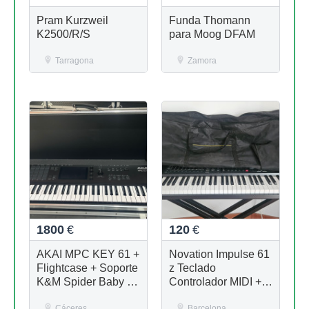
Pram Kurzweil
Funda Thomann
K2500/R/S
para Moog DFAM
Tarragona
Zamora
1800
€
120
€
AKAI MPC KEY 61 +
Novation Impulse 61
Flightcase + Soporte
z Teclado
K&M Spider Baby +
Controlador MIDI +
Funda para el
Soporte + Funda
Cáceres
Barcelona