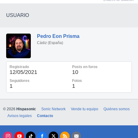
grabación del mítico álbum The Division Bell.
Muchos teclistas siguen considerando que ningún otro
USUARIO
teclado ofrece esa mezcla de profundidad, dinámica y
musicalidad tan característica de Kurzweil.
Pedro Eon Prisma
⸻
Cádiz (España)
🚀 Especificaciones
✅ 88 teclas contrapesadas Fatar Premium con
Registrado
Posts en foros
12/05/2021
10
Aftertouch.
Seguidores
Fotos
✅ Potente motor V.A.S.T. exclusivo de Kurzweil.
1
1
✅ Motores de síntesis FM, VA1 y órgano KB3.
✅ Más de 4,5 GB de sonidos profesionales de fábrica.
© 2026
Hispasonic
Sonic Network
Vende tu equipo
Quiénes somos
Avisos legales
Contacto
✅ Miles de sonidos:
* Pianos