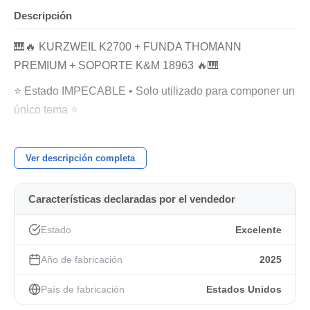
Descripción
🎹🔥 KURZWEIL K2700 + FUNDA THOMANN
PREMIUM + SOPORTE K&M 18963 🔥🎹
⭐️ Estado IMPECABLE • Solo utilizado para componer un
único tema ⭐️
⚡ Precio definitivo. Ya está rebajado al máximo y no
habrá más bajadas. Si te interesa, este es el momento
Ver descripción completa
Si estás buscando un Kurzweil K2700, probablemente ya
sepas que no estás comprando un teclado cualquiera.
Características declaradas por el vendedor
Estás comprando una de las workstations profesionales
Estado
Excelente
más prestigiosas del mundo, con un sonido que durante
Año de fabricación
2025
décadas ha sido referencia en estudios de grabación y
escenarios internacionales.
País de fabricación
Estados Unidos
Mi unidad está prácticamente nueva.