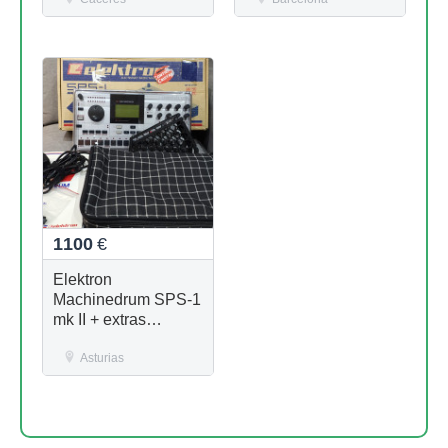
soporte
1100
€
Elektron
Machinedrum SPS-1
mk II + extras
(decksaver, funda,
soporte...)
Asturias