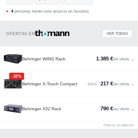
♥
4
personas tienen este anuncio en favoritos
OFERTAS EN
VER TODAS
1.385 €
Behringer WING Rack
Ver oferta
→
-32%
217 €
Behringer X-Touch Compact
320 €
Ver oferta
→
790 €
Behringer X32 Rack
Ver oferta
→
Enlaces de afiliación