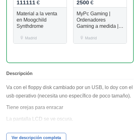
111111
€
2500
€
Material a la venta
MyPc Gaming |
en Moogchild
Ordenadores
Synthdrome
Gaming a medida |
Windows | MyPc Pro
Madrid
Madrid
Descripción
Va con el floppy disk cambiado por un USB, lo doy con el
usb operativo (necesita uno específico de poco tamaño).
Tiene orejas para enracar
La pantalla LCD se ve oscura.
Entrega en mano hago descuento de 20 euros.
Ver descripción completa